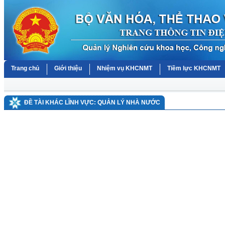
Trang chủ
Giới thiệu
Nhiệm vụ KHCNMT
Tiềm lực KHCNMT
ĐỀ TÀI KHÁC LĨNH VỰC: QUẢN LÝ NHÀ NƯỚC