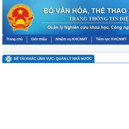
Trang chủ
Giới thiệu
Nhiệm vụ KHCNMT
Tiềm lực KHCNMT
ĐỀ TÀI KHÁC LĨNH VỰC: QUẢN LÝ NHÀ NƯỚC