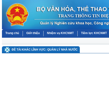
Trang chủ
Giới thiệu
Nhiệm vụ KHCNMT
Tiềm lực KHCNMT
ĐỀ TÀI KHÁC LĨNH VỰC: QUẢN LÝ NHÀ NƯỚC