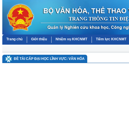
Trang chủ
Giới thiệu
Nhiệm vụ KHCNMT
Tiềm lực KHCNMT
ĐỀ TÀI CẤP ĐẠI HỌC LĨNH VỰC: VĂN HÓA