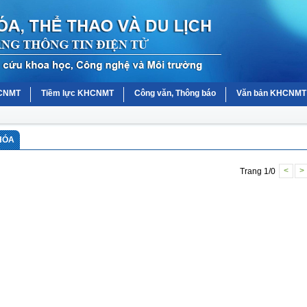
HCNMT
Tiềm lực KHCNMT
Công văn, Thông báo
Văn bản KHCNMT
 HÓA
Trang 1/0
<
>