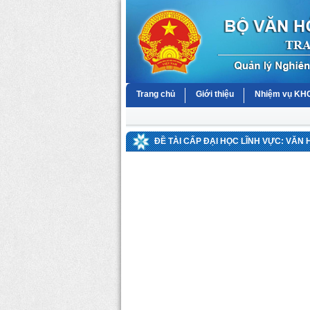
Trang chủ
Giới thiệu
Nhiệm vụ K
ĐỀ TÀI CẤP ĐẠI HỌC LĨNH VỰC: VĂN