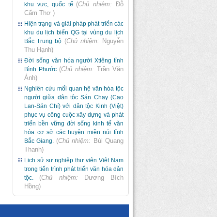
(
Chủ nhiệm:
Đỗ
khu vực, quốc tế
Cẩm Thơ
)
Hiện trạng và giải pháp phát triển các
khu du lịch biển QG tại vùng du lịch
(
Chủ nhiệm:
Nguyễn
Bắc Trung bộ
Thu Hạnh
)
Đời sống văn hóa người Xtiêng tỉnh
(
Chủ nhiệm:
Trần Văn
Bình Phước
Ánh
)
Nghiên cứu mối quan hệ văn hóa tộc
người giữa dân tộc Sán Chay (Cao
Lan-Sán Chí) với dân tộc Kinh (Việt)
phục vụ công cuộc xây dựng và phát
triển bền vững đời sống kinh tế văn
hóa cơ sở các huyện miền núi tỉnh
(
Chủ nhiệm:
Bùi Quang
Bắc Giang.
Thanh
)
Lịch sử sự nghiệp thư viện Việt Nam
trong tiến trình phát triển văn hóa dân
(
Chủ nhiệm:
Dương Bích
tộc.
Hồng
)