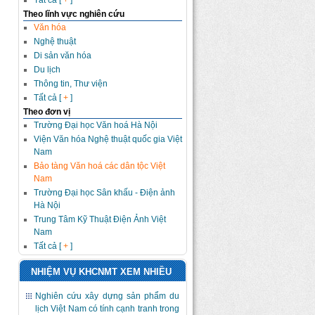
Tất cả [
+
]
Theo lĩnh vực nghiên cứu
Văn hóa
Nghệ thuật
Di sản văn hóa
Du lịch
Thông tin, Thư viện
Tất cả [
+
]
Theo đơn vị
Trường Đại học Văn hoá Hà Nội
Viện Văn hóa Nghệ thuật quốc gia Việt
Nam
Bảo tàng Văn hoá các dân tộc Việt
Nam
Trường Đại học Sân khấu - Điện ảnh
Hà Nội
Trung Tâm Kỹ Thuật Điện Ảnh Việt
Nam
Tất cả [
+
]
NHIỆM VỤ KHCNMT XEM NHIỀU
Nghiên cứu xây dựng sản phẩm du
lịch Việt Nam có tính cạnh tranh trong