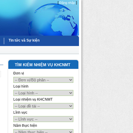
[
]
Đăng nhập
Tin tức và Sự kiện
TÌM KIẾM NHIỆM VỤ KHCNMT
Đơn vị
Loại hình
Loại nhiệm vụ KHCNMT
Lĩnh vực
Năm thực hiện