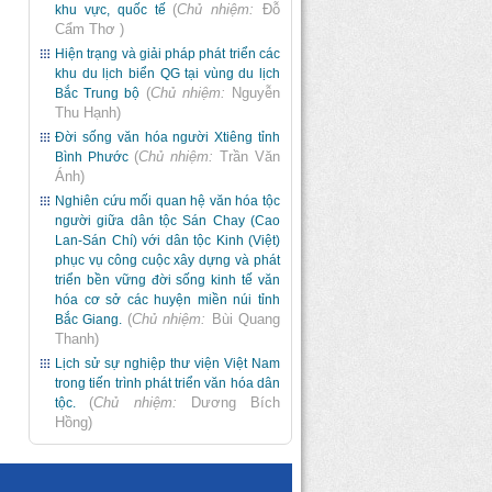
(
Chủ nhiệm:
Đỗ
khu vực, quốc tế
Cẩm Thơ
)
Hiện trạng và giải pháp phát triển các
khu du lịch biển QG tại vùng du lịch
(
Chủ nhiệm:
Nguyễn
Bắc Trung bộ
Thu Hạnh
)
Đời sống văn hóa người Xtiêng tỉnh
(
Chủ nhiệm:
Trần Văn
Bình Phước
Ánh
)
Nghiên cứu mối quan hệ văn hóa tộc
người giữa dân tộc Sán Chay (Cao
Lan-Sán Chí) với dân tộc Kinh (Việt)
phục vụ công cuộc xây dựng và phát
triển bền vững đời sống kinh tế văn
hóa cơ sở các huyện miền núi tỉnh
(
Chủ nhiệm:
Bùi Quang
Bắc Giang.
Thanh
)
Lịch sử sự nghiệp thư viện Việt Nam
trong tiến trình phát triển văn hóa dân
(
Chủ nhiệm:
Dương Bích
tộc.
Hồng
)