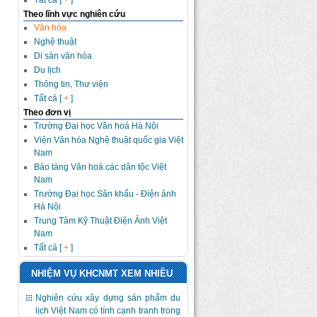
Tất cả [
+
]
Theo lĩnh vực nghiên cứu
Văn hóa
Nghệ thuật
Di sản văn hóa
Du lịch
Thông tin, Thư viện
Tất cả [
+
]
Theo đơn vị
Trường Đại học Văn hoá Hà Nội
Viện Văn hóa Nghệ thuật quốc gia Việt
Nam
Bảo tàng Văn hoá các dân tộc Việt
Nam
Trường Đại học Sân khấu - Điện ảnh
Hà Nội
Trung Tâm Kỹ Thuật Điện Ảnh Việt
Nam
Tất cả [
+
]
NHIỆM VỤ KHCNMT XEM NHIỀU
Nghiên cứu xây dựng sản phẩm du
lịch Việt Nam có tính cạnh tranh trong