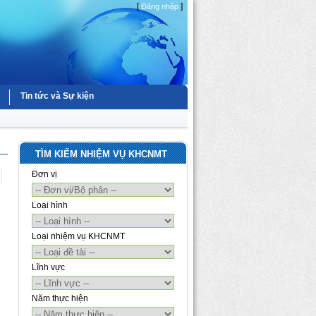
[
]
Đăng nhập
Tin tức và Sự kiện
TÌM KIẾM NHIỆM VỤ KHCNMT
Đơn vị
Loại hình
Loại nhiệm vụ KHCNMT
Lĩnh vực
Năm thực hiện