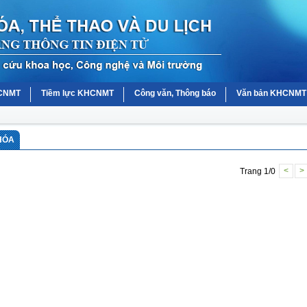
HCNMT
Tiềm lực KHCNMT
Công văn, Thông báo
Văn bản KHCNMT
 HÓA
Trang 1/0
<
>