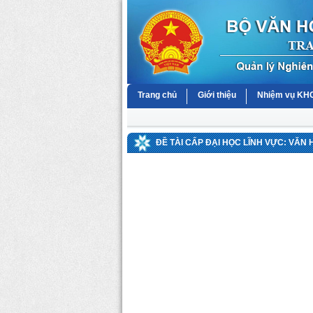
Trang chủ
Giới thiệu
Nhiệm vụ K
ĐỀ TÀI CẤP ĐẠI HỌC LĨNH VỰC: VĂN