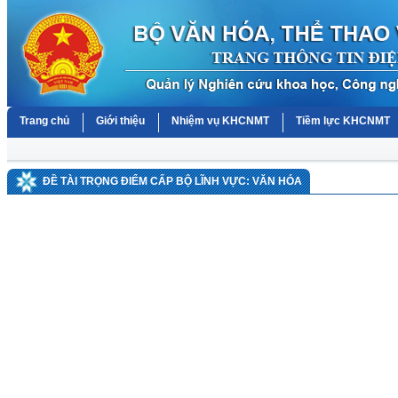
Trang chủ
Giới thiệu
Nhiệm vụ KHCNMT
Tiềm lực KHCNMT
ĐỀ TÀI TRỌNG ĐIỂM CẤP BỘ LĨNH VỰC: VĂN HÓA