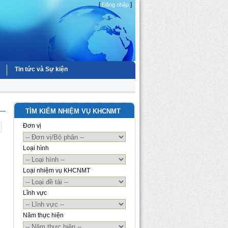
[
]
Đăng nhập
Tin tức và Sự kiện
TÌM KIẾM NHIỆM VỤ KHCNMT
Đơn vị
Loại hình
Loại nhiệm vụ KHCNMT
Lĩnh vực
Năm thực hiện