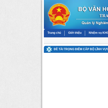
Trang chủ
Giới thiệu
Nhiệm vụ K
ĐỀ TÀI TRỌNG ĐIỂM CẤP BỘ LĨNH VỰ