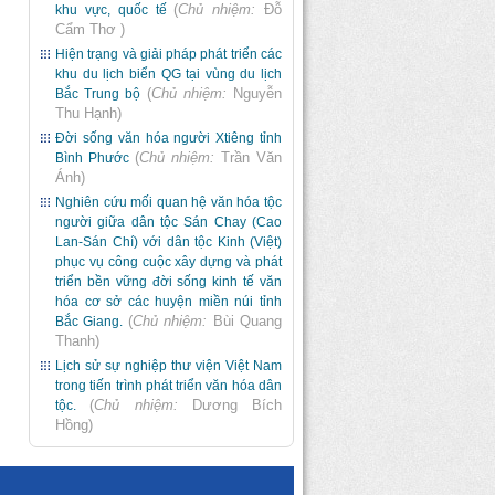
(
Chủ nhiệm:
Đỗ
khu vực, quốc tế
Cẩm Thơ
)
Hiện trạng và giải pháp phát triển các
khu du lịch biển QG tại vùng du lịch
(
Chủ nhiệm:
Nguyễn
Bắc Trung bộ
Thu Hạnh
)
Đời sống văn hóa người Xtiêng tỉnh
(
Chủ nhiệm:
Trần Văn
Bình Phước
Ánh
)
Nghiên cứu mối quan hệ văn hóa tộc
người giữa dân tộc Sán Chay (Cao
Lan-Sán Chí) với dân tộc Kinh (Việt)
phục vụ công cuộc xây dựng và phát
triển bền vững đời sống kinh tế văn
hóa cơ sở các huyện miền núi tỉnh
(
Chủ nhiệm:
Bùi Quang
Bắc Giang.
Thanh
)
Lịch sử sự nghiệp thư viện Việt Nam
trong tiến trình phát triển văn hóa dân
(
Chủ nhiệm:
Dương Bích
tộc.
Hồng
)