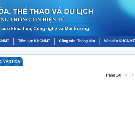
HCNMT
Tiềm lực KHCNMT
Công văn, Thông báo
Văn bản KHCNMT
C: VĂN HÓA
Trang 1/0
<
>