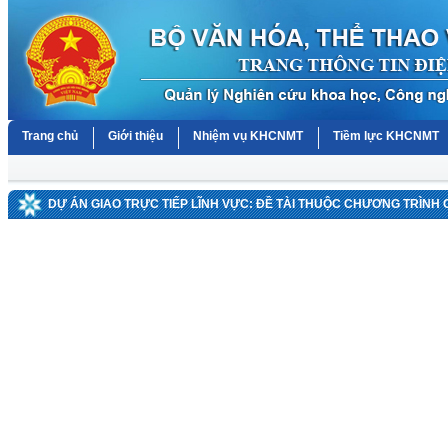
Trang chủ
Giới thiệu
Nhiệm vụ KHCNMT
Tiềm lực KHCNMT
DỰ ÁN GIAO TRỰC TIẾP LĨNH VỰC: ĐỀ TÀI THUỘC CHƯƠNG TRÌNH