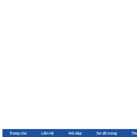
Trang chủ
Liên hệ
Hỏi đáp
Sơ đồ trang
Th