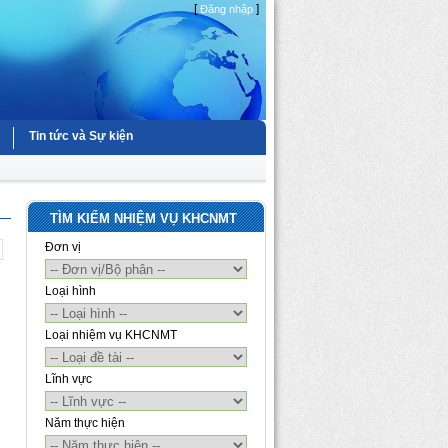
[
]
Đăng nhập
Tin tức và Sự kiện
TÌM KIẾM NHIỆM VỤ KHCNMT
Đơn vị
Loại hình
Loại nhiệm vụ KHCNMT
Lĩnh vực
Năm thực hiện