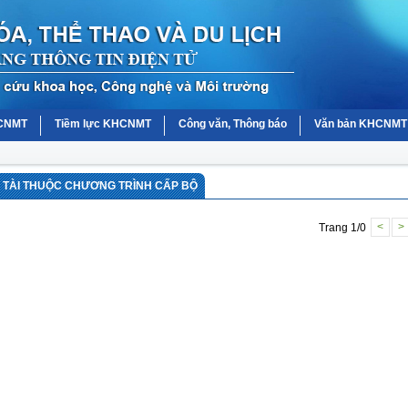
HCNMT
Tiềm lực KHCNMT
Công văn, Thông báo
Văn bản KHCNMT
Ề TÀI THUỘC CHƯƠNG TRÌNH CẤP BỘ
Trang 1/0
<
>