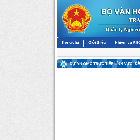
Trang chủ
Giới thiệu
Nhiệm vụ K
DỰ ÁN GIAO TRỰC TIẾP LĨNH VỰC: Đ