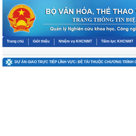
Trang chủ
Giới thiệu
Nhiệm vụ KHCNMT
Tiềm lực KHCNMT
DỰ ÁN GIAO TRỰC TIẾP LĨNH VỰC: ĐỀ TÀI THUỘC CHƯƠNG TRÌNH