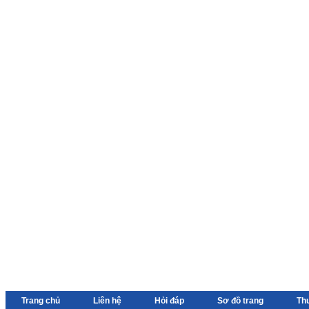
Trang chủ
Liên hệ
Hỏi đáp
Sơ đồ trang
Th