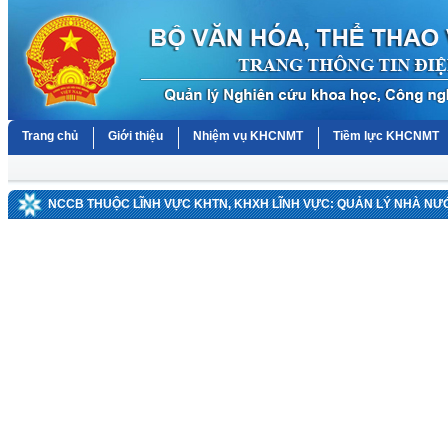
Trang chủ
Giới thiệu
Nhiệm vụ KHCNMT
Tiềm lực KHCNMT
NCCB THUỘC LĨNH VỰC KHTN, KHXH LĨNH VỰC: QUẢN LÝ NHÀ NƯ