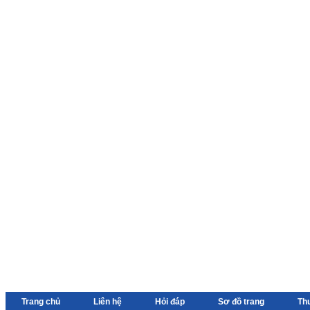
Trang chủ
Liên hệ
Hỏi đáp
Sơ đồ trang
Th