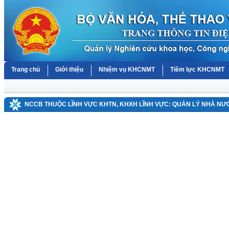
Trang chủ
Giới thiệu
Nhiệm vụ KHCNMT
Tiềm lực KHCNMT
NCCB THUỘC LĨNH VỰC KHTN, KHXH LĨNH VỰC: QUẢN LÝ NHÀ NƯ