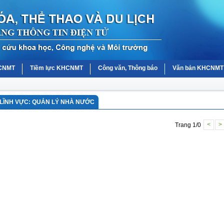
HCNMT
Tiềm lực KHCNMT
Công văn, Thông báo
Văn bản KHCNMT
LĨNH VỰC: QUẢN LÝ NHÀ NƯỚC
Trang 1/0
<
>