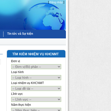
[
]
Đăng nhập
Tin tức và Sự kiện
TÌM KIẾM NHIỆM VỤ KHCNMT
Đơn vị
Loại hình
Loại nhiệm vụ KHCNMT
Lĩnh vực
Năm thực hiện