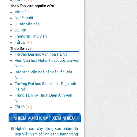
Tất cả [
+
]
Theo lĩnh vực nghiên cứu
Văn hóa
Nghệ thuật
Di sản văn hóa
Du lịch
Thông tin, Thư viện
Tất cả [
+
]
Theo đơn vị
Trường Đại học Văn hoá Hà Nội
Viện Văn hóa Nghệ thuật quốc gia Việt
Nam
Bảo tàng Văn hoá các dân tộc Việt
Nam
Trường Đại học Sân khấu - Điện ảnh
Hà Nội
Trung Tâm Kỹ Thuật Điện Ảnh Việt
Nam
Tất cả [
+
]
NHIỆM VỤ KHCNMT XEM NHIỀU
Nghiên cứu xây dựng sản phẩm du
lịch Việt Nam có tính cạnh tranh trong