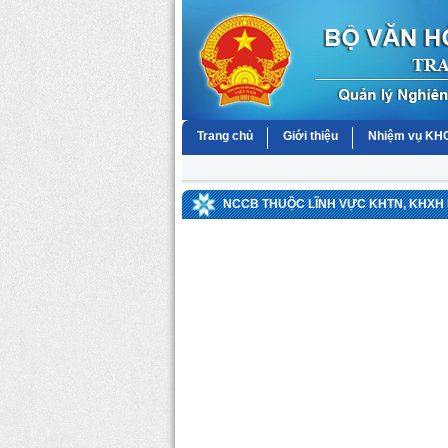
Trang chủ
Giới thiệu
Nhiệm vụ K
NCCB THUỘC LĨNH VỰC KHTN, KHXH 