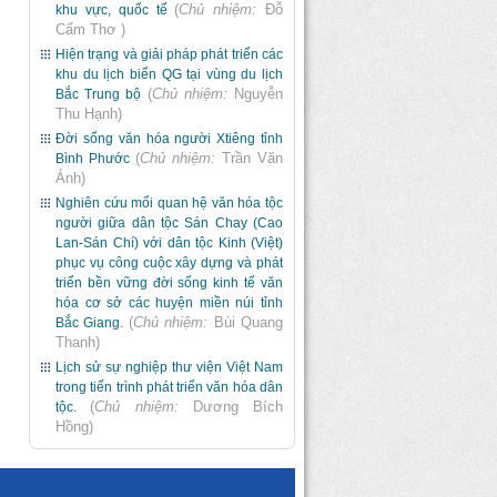
(
Chủ nhiệm:
Đỗ
khu vực, quốc tế
Cẩm Thơ
)
Hiện trạng và giải pháp phát triển các
khu du lịch biển QG tại vùng du lịch
(
Chủ nhiệm:
Nguyễn
Bắc Trung bộ
Thu Hạnh
)
Đời sống văn hóa người Xtiêng tỉnh
(
Chủ nhiệm:
Trần Văn
Bình Phước
Ánh
)
Nghiên cứu mối quan hệ văn hóa tộc
người giữa dân tộc Sán Chay (Cao
Lan-Sán Chí) với dân tộc Kinh (Việt)
phục vụ công cuộc xây dựng và phát
triển bền vững đời sống kinh tế văn
hóa cơ sở các huyện miền núi tỉnh
(
Chủ nhiệm:
Bùi Quang
Bắc Giang.
Thanh
)
Lịch sử sự nghiệp thư viện Việt Nam
trong tiến trình phát triển văn hóa dân
(
Chủ nhiệm:
Dương Bích
tộc.
Hồng
)