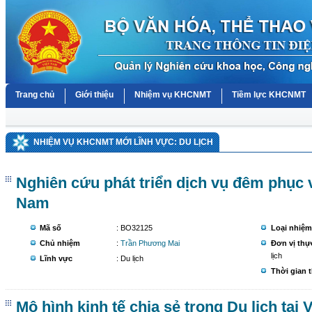
Trang chủ
Giới thiệu
Nhiệm vụ KHCNMT
Tiềm lực KHCNMT
NHIỆM VỤ KHCNMT MỚI LĨNH VỰC: DU LỊCH
Nghiên cứu phát triển dịch vụ đêm phục v
Nam
Mã số
: BO32125
Loại nhiệm
Chủ nhiệm
:
Trần Phương Mai
Đơn vị thự
lịch
Lĩnh vực
: Du lịch
Thời gian 
Mô hình kinh tế chia sẻ trong Du lịch tại