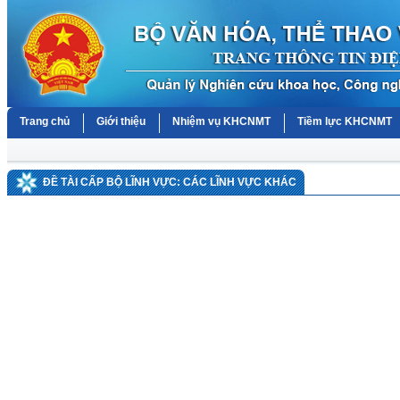
Trang chủ
Giới thiệu
Nhiệm vụ KHCNMT
Tiềm lực KHCNMT
ĐỀ TÀI CẤP BỘ LĨNH VỰC: CÁC LĨNH VỰC KHÁC