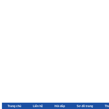
Trang chủ
Liên hệ
Hỏi đáp
Sơ đồ trang
Th