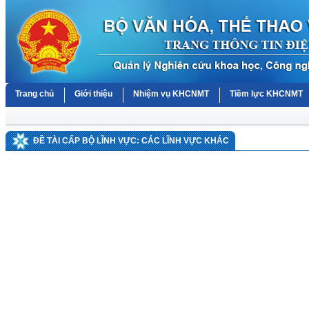
Trang chủ
Giới thiệu
Nhiệm vụ KHCNMT
Tiềm lực KHCNMT
ĐỀ TÀI CẤP BỘ LĨNH VỰC: CÁC LĨNH VỰC KHÁC