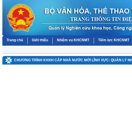
Trang chủ
Giới thiệu
Nhiệm vụ KHCNMT
Tiềm lực KHCNMT
CHƯƠNG TRÌNH KHXH CẤP NHÀ NƯỚC MỚI LĨNH VỰC: QUẢN LÝ 