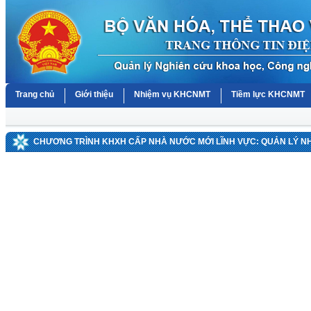
Trang chủ
Giới thiệu
Nhiệm vụ KHCNMT
Tiềm lực KHCNMT
CHƯƠNG TRÌNH KHXH CẤP NHÀ NƯỚC MỚI LĨNH VỰC: QUẢN LÝ 