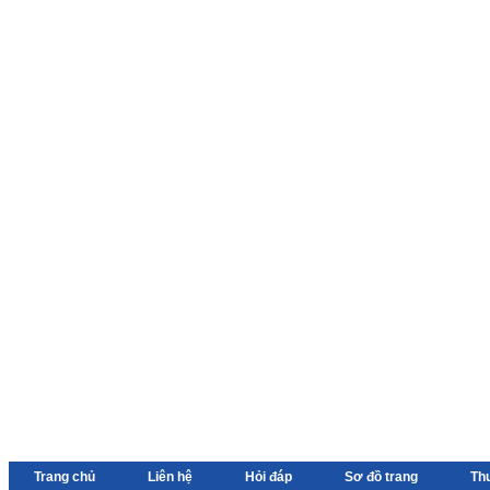
Trang chủ
Liên hệ
Hỏi đáp
Sơ đồ trang
Th