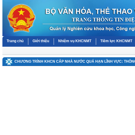
Trang chủ
Giới thiệu
Nhiệm vụ KHCNMT
Tiềm lực KHCNMT
CHƯƠNG TRÌNH KHCN CẤP NHÀ NƯỚC QUÁ HẠN LĨNH VỰC: THÔNG 