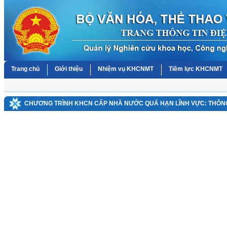
Trang chủ
Giới thiệu
Nhiệm vụ KHCNMT
Tiềm lực KHCNMT
CHƯƠNG TRÌNH KHCN CẤP NHÀ NƯỚC QUÁ HẠN LĨNH VỰC: THÔNG 