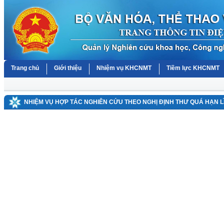
Trang chủ
Giới thiệu
Nhiệm vụ KHCNMT
Tiềm lực KHCNMT
NHIỆM VỤ HỢP TÁC NGHIÊN CỨU THEO NGHỊ ĐỊNH THƯ QUÁ HẠN LĨ