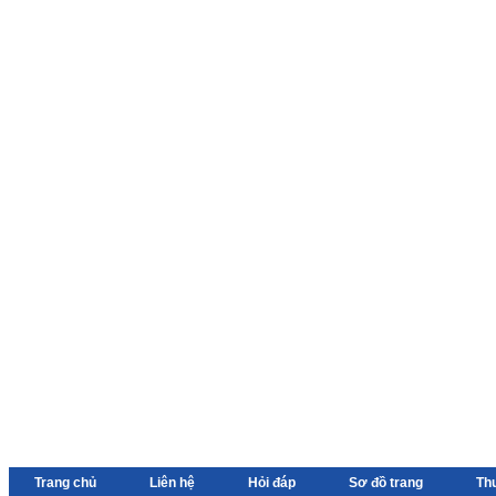
Trang chủ
Liên hệ
Hỏi đáp
Sơ đồ trang
Th