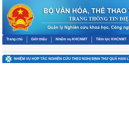
Trang chủ
Giới thiệu
Nhiệm vụ KHCNMT
Tiềm lực KHCNMT
NHIỆM VỤ HỢP TÁC NGHIÊN CỨU THEO NGHỊ ĐỊNH THƯ QUÁ HẠN LĨ