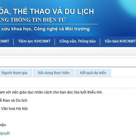
HCNMT
Tiềm lực KHCNMT
Công văn, Thông báo
Văn bản KHCNMT
Người tham gia
Nội dung thực hiện
Kết quả dự kiến
am với việc giáo dục nhân cách cho bạn đọc lứa tuổi thiếu nhi.
 thao và Du lịch
 Văn hoá Hà Nội
viện
Nguyệt