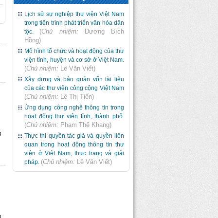
Lịch sử sự nghiệp thư viện Việt Nam
trong tiến trình phát triển văn hóa dân
(
Chủ nhiệm:
Dương Bích
tộc.
Hồng
)
Mô hình tổ chức và hoạt động của thư
viện tỉnh, huyện và cơ sở ở Việt Nam.
(
Chủ nhiệm:
Lê Văn Viết
)
Xây dựng và bảo quản vốn tài liệu
của các thư viện công cộng Việt Nam
(
Chủ nhiệm:
Lê Thị Tiến
)
Ứng dụng công nghệ thông tin trong
hoạt động thư viện tỉnh, thành phố.
(
Chủ nhiệm:
Phạm Thế Khang
)
g
Thực thi quyền tác giả và quyền liên
quan trong hoạt động thông tin thư
viện ở Việt Nam, thực trạng và giải
(
Chủ nhiệm:
Lê Văn Viết
)
pháp.
g