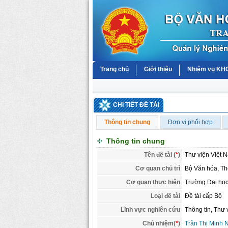
Trang chủ
Giới thiệu
Nhiệm vụ K
CHI TIẾT ĐỀ TÀI
Thông tin chung
Đơn vị phối hợp
Thông tin chung
Tên đề tài (
*
)
Thư viện Việt N
Cơ quan chủ trì
Bộ Văn hóa, Thể
Cơ quan thực hiện
Trường Đại học
Loại đề tài
Đề tài cấp Bộ
Lĩnh vực nghiên cứu
Thông tin, Thư 
Chủ nhiệm(
*
)
Trần Thị Minh 