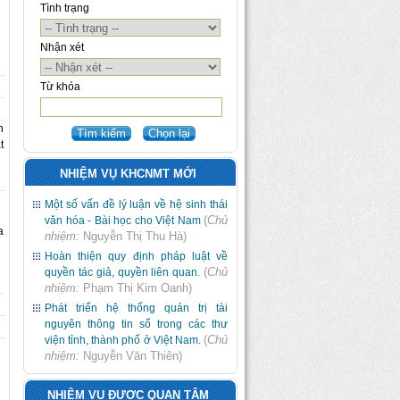
Tình trạng
Nhận xét
Từ khóa
h
t
NHIỆM VỤ KHCNMT MỚI
Một số vấn đề lý luận về hệ sinh thái
(
Chủ
văn hóa - Bài học cho Việt Nam
a
nhiệm:
Nguyễn Thị Thu Hà
)
Hoàn thiện quy định pháp luật về
(
Chủ
quyền tác giả, quyền liên quan.
nhiệm:
Phạm Thị Kim Oanh
)
Phát triển hệ thống quản trị tài
nguyên thông tin số trong các thư
(
Chủ
viện tỉnh, thành phố ở Việt Nam.
nhiệm:
Nguyễn Văn Thiên
)
NHIỆM VỤ ĐƯỢC QUAN TÂM