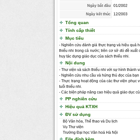
Ngày bắt đầu
01/2002
Ngày kết thúc
12/2003
Tổng quan
Tính cấp thiết
Mục tiêu
- Nghiên cứu đánh giá thực trạng và hiệu quả 
thiếu nhi trong cả nước; trên cơ sở đó đề xuấ
huy tác dụng giáo dục của sách thiếu nhi.
Nội dung
- Thư viện và sách thiếu nhi với sự hình thành v
- Nghiên cứu nhu cầu và hứng thú đọc của bạn 
- Thực trạng hoạt động của các thư viện phục 
tuổi thiếu nhi.
- Các biện pháp nâng cao hiệu quả giáo dục của
PP nghiên cứu
Hiệu quả KTXH
ĐV sử dụng
Bộ Văn hóa, Thể thao và Du lịch
Vụ Thư viện
Trường Đại học Văn hoá Hà Nội
File đính kèm