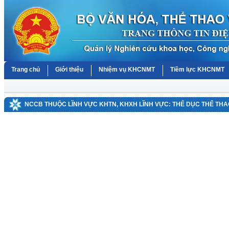
Trang chủ
Giới thiệu
Nhiệm vụ KHCNMT
Tiềm lực KHCNMT
NCCB THUỘC LĨNH VỰC KHTN, KHXH LĨNH VỰC: THỂ DỤC THỂ TH