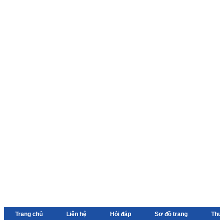
Trang chủ
Liên hệ
Hỏi đáp
Sơ đồ trang
Th