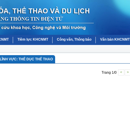
HCNMT
Tiềm lực KHCNMT
Công văn, Thông báo
Văn bản KHCNMT
LĨNH VỰC: THỂ DỤC THỂ THAO
Trang 1/0
<
>