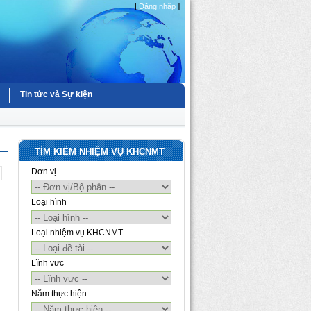
[
]
Đăng nhập
Tin tức và Sự kiện
TÌM KIẾM NHIỆM VỤ KHCNMT
Đơn vị
Loại hình
Loại nhiệm vụ KHCNMT
Lĩnh vực
Năm thực hiện