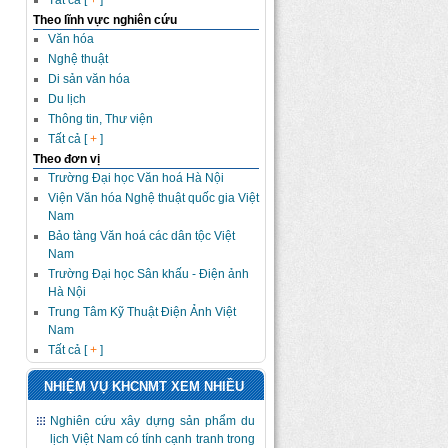
Tất cả [
+
]
Theo lĩnh vực nghiên cứu
Văn hóa
Nghệ thuật
Di sản văn hóa
Du lịch
Thông tin, Thư viện
Tất cả [
+
]
Theo đơn vị
Trường Đại học Văn hoá Hà Nội
Viện Văn hóa Nghệ thuật quốc gia Việt
Nam
Bảo tàng Văn hoá các dân tộc Việt
Nam
Trường Đại học Sân khấu - Điện ảnh
Hà Nội
Trung Tâm Kỹ Thuật Điện Ảnh Việt
Nam
Tất cả [
+
]
NHIỆM VỤ KHCNMT XEM NHIỀU
Nghiên cứu xây dựng sản phẩm du
lịch Việt Nam có tính cạnh tranh trong