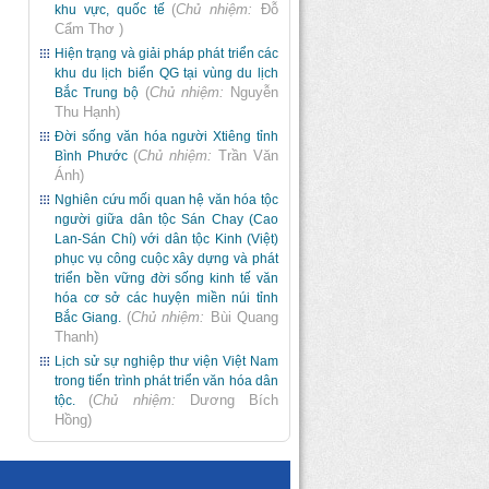
(
Chủ nhiệm:
Đỗ
khu vực, quốc tế
Cẩm Thơ
)
Hiện trạng và giải pháp phát triển các
khu du lịch biển QG tại vùng du lịch
(
Chủ nhiệm:
Nguyễn
Bắc Trung bộ
Thu Hạnh
)
Đời sống văn hóa người Xtiêng tỉnh
(
Chủ nhiệm:
Trần Văn
Bình Phước
Ánh
)
Nghiên cứu mối quan hệ văn hóa tộc
người giữa dân tộc Sán Chay (Cao
Lan-Sán Chí) với dân tộc Kinh (Việt)
phục vụ công cuộc xây dựng và phát
triển bền vững đời sống kinh tế văn
hóa cơ sở các huyện miền núi tỉnh
(
Chủ nhiệm:
Bùi Quang
Bắc Giang.
Thanh
)
Lịch sử sự nghiệp thư viện Việt Nam
trong tiến trình phát triển văn hóa dân
(
Chủ nhiệm:
Dương Bích
tộc.
Hồng
)