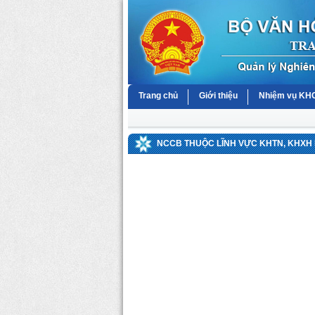
Trang chủ
Giới thiệu
Nhiệm vụ K
NCCB THUỘC LĨNH VỰC KHTN, KHXH 