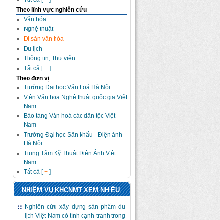
Tất cả [
+
]
Theo lĩnh vực nghiên cứu
Văn hóa
Nghệ thuật
Di sản văn hóa
Du lịch
Thông tin, Thư viện
Tất cả [
+
]
Theo đơn vị
Trường Đại học Văn hoá Hà Nội
Viện Văn hóa Nghệ thuật quốc gia Việt
Nam
Bảo tàng Văn hoá các dân tộc Việt
Nam
Trường Đại học Sân khấu - Điện ảnh
Hà Nội
Trung Tâm Kỹ Thuật Điện Ảnh Việt
Nam
Tất cả [
+
]
NHIỆM VỤ KHCNMT XEM NHIỀU
Nghiên cứu xây dựng sản phẩm du
lịch Việt Nam có tính cạnh tranh trong