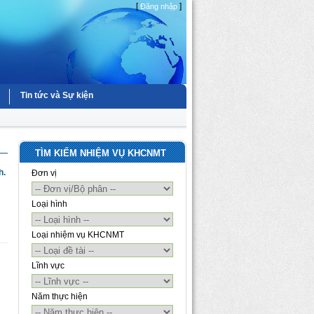
[
]
Đăng nhập
Tin tức và Sự kiện
TÌM KIẾM NHIỆM VỤ KHCNMT
h.
Đơn vị
Loại hình
Loại nhiệm vụ KHCNMT
Lĩnh vực
Năm thực hiện