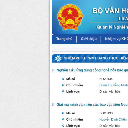
Trang chủ
Giới thiệu
Nhiệm vụ K
NHIỆM VỤ KHCNMT ĐANG THỰC HIỆN 
Nghiên cứu ứng dụng công nghệ hóa bảo quản 
Mã số
: BO20134
Chủ nhiệm
:
Đoàn Thị Hồng Minh
Lĩnh vực
: Di sản văn hóa
Giải mã minh văn trên các bảo vật triều Ngu
Mã số
: BO20133
Chủ nhiệm
:
Nguyễn Đình Chiến
Lĩnh vực
: Di sản văn hóa