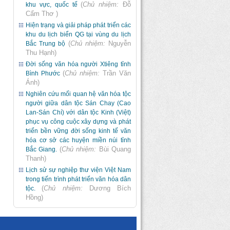
(
Chủ nhiệm:
Đỗ
khu vực, quốc tế
Cẩm Thơ
)
Hiện trạng và giải pháp phát triển các
khu du lịch biển QG tại vùng du lịch
(
Chủ nhiệm:
Nguyễn
Bắc Trung bộ
Thu Hạnh
)
Đời sống văn hóa người Xtiêng tỉnh
(
Chủ nhiệm:
Trần Văn
Bình Phước
Ánh
)
Nghiên cứu mối quan hệ văn hóa tộc
người giữa dân tộc Sán Chay (Cao
Lan-Sán Chí) với dân tộc Kinh (Việt)
phục vụ công cuộc xây dựng và phát
triển bền vững đời sống kinh tế văn
hóa cơ sở các huyện miền núi tỉnh
(
Chủ nhiệm:
Bùi Quang
Bắc Giang.
Thanh
)
Lịch sử sự nghiệp thư viện Việt Nam
trong tiến trình phát triển văn hóa dân
(
Chủ nhiệm:
Dương Bích
tộc.
Hồng
)