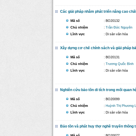
Các giải pháp nhằm phát triển nâng cao chấ
Mã số
: BO20132
Chủ nhiệm
:
Trần Đức Nguyên
Lĩnh vực
: Di sản văn hóa
Xây dựng cơ chế chính sách và giải pháp bảo 
Mã số
: BO20131
Chủ nhiệm
:
Trương Quốc Bình
Lĩnh vực
: Di sản văn hóa
Nghiên cứu bảo tồn di tích trong mối quan hệ 
Mã số
: BO20099
Chủ nhiệm
:
Huỳnh Thị Phương 
Lĩnh vực
: Di sản văn hóa
Bảo tồn và phát huy thợ nghề truyền thống tr
Mã số
: BO20077