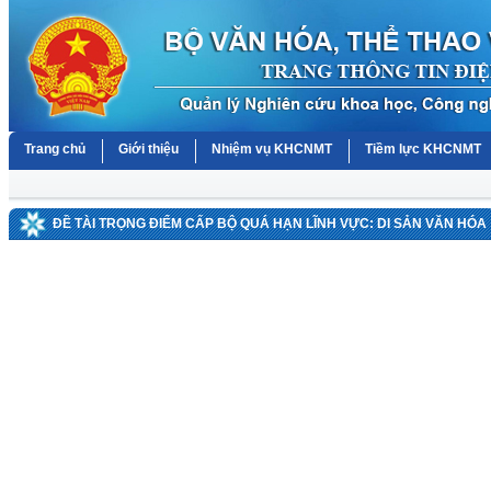
Trang chủ
Giới thiệu
Nhiệm vụ KHCNMT
Tiềm lực KHCNMT
ĐỀ TÀI TRỌNG ĐIỂM CẤP BỘ QUÁ HẠN LĨNH VỰC: DI SẢN VĂN HÓA