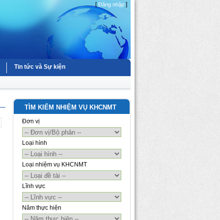
[
]
Đăng nhập
Tin tức và Sự kiện
TÌM KIẾM NHIỆM VỤ KHCNMT
Đơn vị
Loại hình
Loại nhiệm vụ KHCNMT
Lĩnh vực
Năm thực hiện