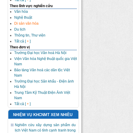
Tất cả [
+
]
Theo lĩnh vực nghiên cứu
Văn hóa
Nghệ thuật
Di sản văn hóa
Du lịch
Thông tin, Thư viện
Tất cả [
+
]
Theo đơn vị
Trường Đại học Văn hoá Hà Nội
Viện Văn hóa Nghệ thuật quốc gia Việt
Nam
Bảo tàng Văn hoá các dân tộc Việt
Nam
Trường Đại học Sân khấu - Điện ảnh
Hà Nội
Trung Tâm Kỹ Thuật Điện Ảnh Việt
Nam
Tất cả [
+
]
NHIỆM VỤ KHCNMT XEM NHIỀU
Nghiên cứu xây dựng sản phẩm du
lịch Việt Nam có tính cạnh tranh trong