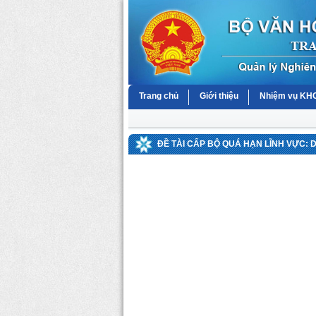
Trang chủ
Giới thiệu
Nhiệm vụ K
ĐỀ TÀI CẤP BỘ QUÁ HẠN LĨNH VỰC: 