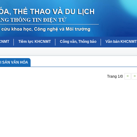
HCNMT
Tiềm lực KHCNMT
Công văn, Thông báo
Văn bản KHCNMT
DI SẢN VĂN HÓA
Trang 1/0
<
>