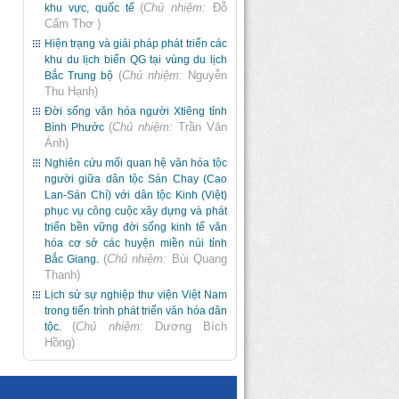
(
Chủ nhiệm:
Đỗ
khu vực, quốc tế
Cẩm Thơ
)
Hiện trạng và giải pháp phát triển các
khu du lịch biển QG tại vùng du lịch
(
Chủ nhiệm:
Nguyễn
Bắc Trung bộ
Thu Hạnh
)
Đời sống văn hóa người Xtiêng tỉnh
(
Chủ nhiệm:
Trần Văn
Bình Phước
Ánh
)
Nghiên cứu mối quan hệ văn hóa tộc
người giữa dân tộc Sán Chay (Cao
Lan-Sán Chí) với dân tộc Kinh (Việt)
phục vụ công cuộc xây dựng và phát
triển bền vững đời sống kinh tế văn
hóa cơ sở các huyện miền núi tỉnh
(
Chủ nhiệm:
Bùi Quang
Bắc Giang.
Thanh
)
Lịch sử sự nghiệp thư viện Việt Nam
trong tiến trình phát triển văn hóa dân
(
Chủ nhiệm:
Dương Bích
tộc.
Hồng
)