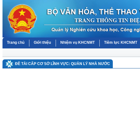
Trang chủ
Giới thiệu
Nhiệm vụ KHCNMT
Tiềm lực KHCNMT
ĐỀ TÀI CẤP CƠ SỞ LĨNH VỰC: QUẢN LÝ NHÀ NƯỚC