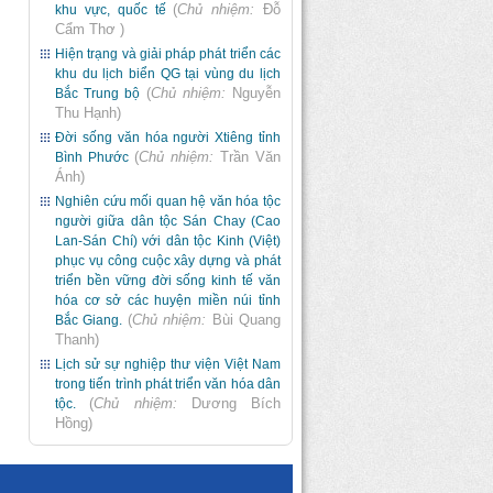
(
Chủ nhiệm:
Đỗ
khu vực, quốc tế
Cẩm Thơ
)
Hiện trạng và giải pháp phát triển các
khu du lịch biển QG tại vùng du lịch
(
Chủ nhiệm:
Nguyễn
Bắc Trung bộ
Thu Hạnh
)
Đời sống văn hóa người Xtiêng tỉnh
(
Chủ nhiệm:
Trần Văn
Bình Phước
Ánh
)
Nghiên cứu mối quan hệ văn hóa tộc
người giữa dân tộc Sán Chay (Cao
Lan-Sán Chí) với dân tộc Kinh (Việt)
phục vụ công cuộc xây dựng và phát
triển bền vững đời sống kinh tế văn
hóa cơ sở các huyện miền núi tỉnh
(
Chủ nhiệm:
Bùi Quang
Bắc Giang.
Thanh
)
Lịch sử sự nghiệp thư viện Việt Nam
trong tiến trình phát triển văn hóa dân
(
Chủ nhiệm:
Dương Bích
tộc.
Hồng
)