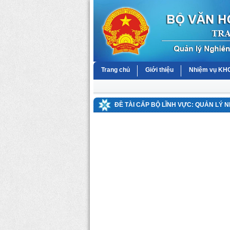
Trang chủ
Giới thiệu
Nhiệm vụ K
ĐỀ TÀI CẤP BỘ LĨNH VỰC: QUẢN LÝ 