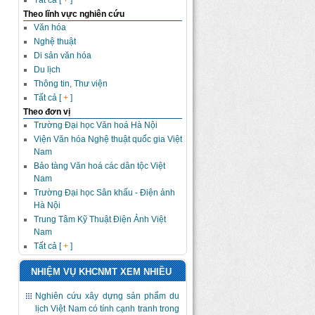
Tất cả [
+
]
Theo lĩnh vực nghiên cứu
Văn hóa
Nghệ thuật
Di sản văn hóa
Du lịch
Thông tin, Thư viện
Tất cả [
+
]
Theo đơn vị
Trường Đại học Văn hoá Hà Nội
Viện Văn hóa Nghệ thuật quốc gia Việt
Nam
Bảo tàng Văn hoá các dân tộc Việt
Nam
Trường Đại học Sân khấu - Điện ảnh
Hà Nội
Trung Tâm Kỹ Thuật Điện Ảnh Việt
Nam
Tất cả [
+
]
NHIỆM VỤ KHCNMT XEM NHIỀU
Nghiên cứu xây dựng sản phẩm du
lịch Việt Nam có tính cạnh tranh trong