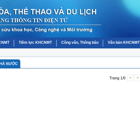
HCNMT
Tiềm lực KHCNMT
Công văn, Thông báo
Văn bản KHCNMT
NHÀ NƯỚC
Trang 1/0
<
>