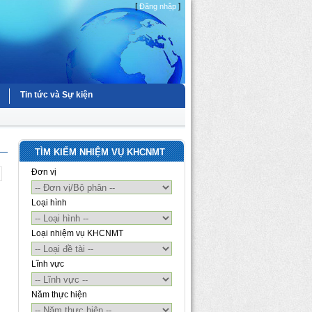
[
]
Đăng nhập
Tin tức và Sự kiện
TÌM KIẾM NHIỆM VỤ KHCNMT
Đơn vị
Loại hình
Loại nhiệm vụ KHCNMT
Lĩnh vực
Năm thực hiện