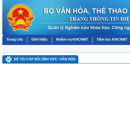
Trang chủ
Giới thiệu
Nhiệm vụ KHCNMT
Tiềm lực KHCNMT
ĐỀ TÀI CẤP BỘ LĨNH VỰC: VĂN HÓA