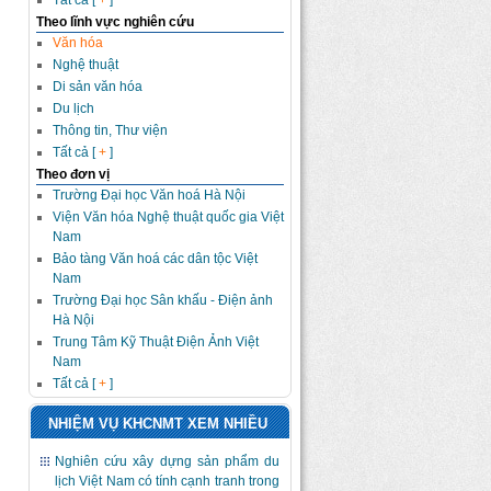
Tất cả [
+
]
Theo lĩnh vực nghiên cứu
Văn hóa
Nghệ thuật
Di sản văn hóa
Du lịch
Thông tin, Thư viện
Tất cả [
+
]
Theo đơn vị
Trường Đại học Văn hoá Hà Nội
Viện Văn hóa Nghệ thuật quốc gia Việt
Nam
Bảo tàng Văn hoá các dân tộc Việt
Nam
Trường Đại học Sân khấu - Điện ảnh
Hà Nội
Trung Tâm Kỹ Thuật Điện Ảnh Việt
Nam
Tất cả [
+
]
NHIỆM VỤ KHCNMT XEM NHIỀU
Nghiên cứu xây dựng sản phẩm du
lịch Việt Nam có tính cạnh tranh trong