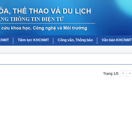
HCNMT
Tiềm lực KHCNMT
Công văn, Thông báo
Văn bản KHCNMT
Trang 1/0
<
>