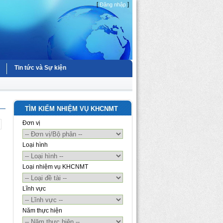
[
]
Đăng nhập
Tin tức và Sự kiện
TÌM KIẾM NHIỆM VỤ KHCNMT
Đơn vị
Loại hình
Loại nhiệm vụ KHCNMT
Lĩnh vực
Năm thực hiện