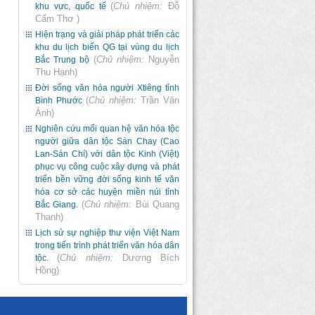
(
Chủ nhiệm:
Đỗ
khu vực, quốc tế
Cẩm Thơ
)
Hiện trạng và giải pháp phát triển các
khu du lịch biển QG tại vùng du lịch
(
Chủ nhiệm:
Nguyễn
Bắc Trung bộ
Thu Hạnh
)
Đời sống văn hóa người Xtiêng tỉnh
(
Chủ nhiệm:
Trần Văn
Bình Phước
Ánh
)
Nghiên cứu mối quan hệ văn hóa tộc
người giữa dân tộc Sán Chay (Cao
Lan-Sán Chí) với dân tộc Kinh (Việt)
phục vụ công cuộc xây dựng và phát
triển bền vững đời sống kinh tế văn
hóa cơ sở các huyện miền núi tỉnh
(
Chủ nhiệm:
Bùi Quang
Bắc Giang.
Thanh
)
Lịch sử sự nghiệp thư viện Việt Nam
trong tiến trình phát triển văn hóa dân
(
Chủ nhiệm:
Dương Bích
tộc.
Hồng
)