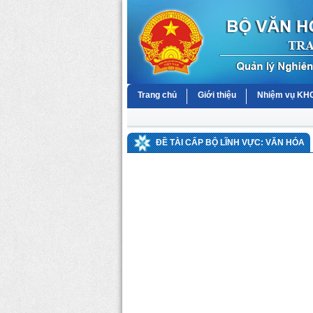
Trang chủ
Giới thiệu
Nhiệm vụ K
ĐỀ TÀI CẤP BỘ LĨNH VỰC: VĂN HÓA