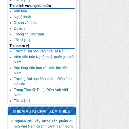
Tất cả [
+
]
Theo lĩnh vực nghiên cứu
Văn hóa
Nghệ thuật
Di sản văn hóa
Du lịch
Thông tin, Thư viện
Tất cả [
+
]
Theo đơn vị
Trường Đại học Văn hoá Hà Nội
Viện Văn hóa Nghệ thuật quốc gia Việt
Nam
Bảo tàng Văn hoá các dân tộc Việt
Nam
Trường Đại học Sân khấu - Điện ảnh
Hà Nội
Trung Tâm Kỹ Thuật Điện Ảnh Việt
Nam
Tất cả [
+
]
NHIỆM VỤ KHCNMT XEM NHIỀU
Nghiên cứu xây dựng sản phẩm du
lịch Việt Nam có tính cạnh tranh trong