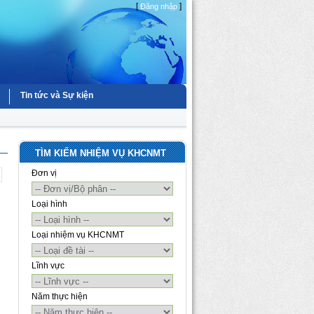
[
]
Đăng nhập
Tin tức và Sự kiện
TÌM KIẾM NHIỆM VỤ KHCNMT
Đơn vị
Loại hình
Loại nhiệm vụ KHCNMT
Lĩnh vực
Năm thực hiện