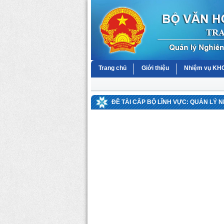
Trang chủ
Giới thiệu
Nhiệm vụ K
ĐỀ TÀI CẤP BỘ LĨNH VỰC: QUẢN LÝ 