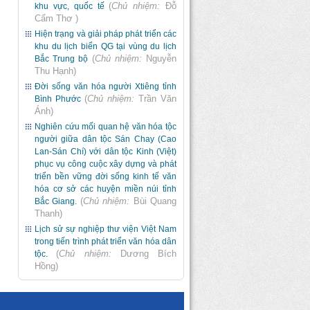
(
Chủ nhiệm:
Đỗ
khu vực, quốc tế
Cẩm Thơ
)
Hiện trạng và giải pháp phát triển các
khu du lịch biển QG tại vùng du lịch
(
Chủ nhiệm:
Nguyễn
Bắc Trung bộ
Thu Hạnh
)
Đời sống văn hóa người Xtiêng tỉnh
(
Chủ nhiệm:
Trần Văn
Bình Phước
Ánh
)
Nghiên cứu mối quan hệ văn hóa tộc
người giữa dân tộc Sán Chay (Cao
Lan-Sán Chí) với dân tộc Kinh (Việt)
phục vụ công cuộc xây dựng và phát
triển bền vững đời sống kinh tế văn
hóa cơ sở các huyện miền núi tỉnh
(
Chủ nhiệm:
Bùi Quang
Bắc Giang.
Thanh
)
Lịch sử sự nghiệp thư viện Việt Nam
trong tiến trình phát triển văn hóa dân
(
Chủ nhiệm:
Dương Bích
tộc.
Hồng
)