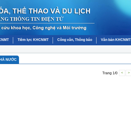
HCNMT
Tiềm lực KHCNMT
Công văn, Thông báo
Văn bản KHCNMT
NHÀ NƯỚC
Trang 1/0
<
>