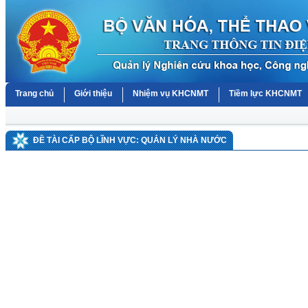
Trang chủ
Giới thiệu
Nhiệm vụ KHCNMT
Tiềm lực KHCNMT
ĐỀ TÀI CẤP BỘ LĨNH VỰC: QUẢN LÝ NHÀ NƯỚC