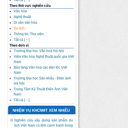
Tất cả [
+
]
Theo lĩnh vực nghiên cứu
Văn hóa
Nghệ thuật
Di sản văn hóa
Du lịch
Thông tin, Thư viện
Tất cả [
+
]
Theo đơn vị
Trường Đại học Văn hoá Hà Nội
Viện Văn hóa Nghệ thuật quốc gia Việt
Nam
Bảo tàng Văn hoá các dân tộc Việt
Nam
Trường Đại học Sân khấu - Điện ảnh
Hà Nội
Trung Tâm Kỹ Thuật Điện Ảnh Việt
Nam
Tất cả [
+
]
NHIỆM VỤ KHCNMT XEM NHIỀU
Nghiên cứu xây dựng sản phẩm du
lịch Việt Nam có tính cạnh tranh trong