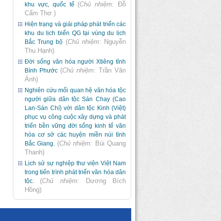
(
Chủ nhiệm:
Đỗ
khu vực, quốc tế
Cẩm Thơ
)
Hiện trạng và giải pháp phát triển các
khu du lịch biển QG tại vùng du lịch
(
Chủ nhiệm:
Nguyễn
Bắc Trung bộ
Thu Hạnh
)
Đời sống văn hóa người Xtiêng tỉnh
(
Chủ nhiệm:
Trần Văn
Bình Phước
Ánh
)
Nghiên cứu mối quan hệ văn hóa tộc
người giữa dân tộc Sán Chay (Cao
Lan-Sán Chí) với dân tộc Kinh (Việt)
phục vụ công cuộc xây dựng và phát
triển bền vững đời sống kinh tế văn
hóa cơ sở các huyện miền núi tỉnh
(
Chủ nhiệm:
Bùi Quang
Bắc Giang.
Thanh
)
Lịch sử sự nghiệp thư viện Việt Nam
trong tiến trình phát triển văn hóa dân
(
Chủ nhiệm:
Dương Bích
tộc.
Hồng
)