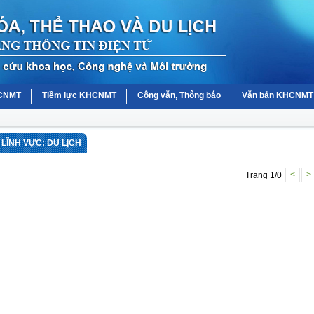
HCNMT
Tiềm lực KHCNMT
Công văn, Thông báo
Văn bản KHCNMT
LĨNH VỰC: DU LỊCH
Trang 1/0
<
>