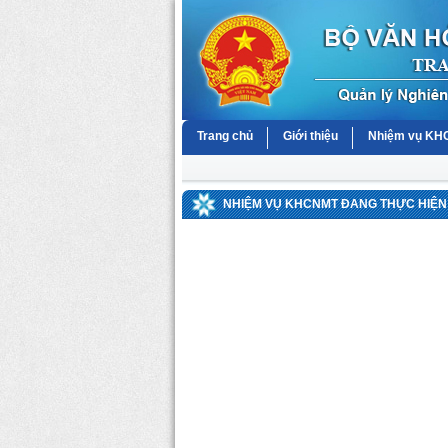
Trang chủ
Giới thiệu
Nhiệm vụ K
NHIỆM VỤ KHCNMT ĐANG THỰC HIỆN 