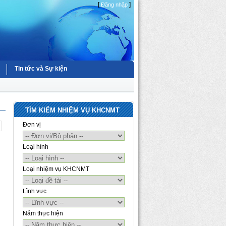
[
]
Đăng nhập
Tin tức và Sự kiện
TÌM KIẾM NHIỆM VỤ KHCNMT
Đơn vị
Loại hình
Loại nhiệm vụ KHCNMT
Lĩnh vực
Năm thực hiện