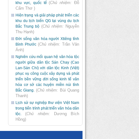
(
Chủ nhiệm:
Đỗ
khu vực, quốc tế
Cẩm Thơ
)
Hiện trạng và giải pháp phát triển các
khu du lịch biển QG tại vùng du lịch
(
Chủ nhiệm:
Nguyễn
Bắc Trung bộ
Thu Hạnh
)
Đời sống văn hóa người Xtiêng tỉnh
(
Chủ nhiệm:
Trần Văn
Bình Phước
Ánh
)
Nghiên cứu mối quan hệ văn hóa tộc
người giữa dân tộc Sán Chay (Cao
Lan-Sán Chí) với dân tộc Kinh (Việt)
phục vụ công cuộc xây dựng và phát
triển bền vững đời sống kinh tế văn
hóa cơ sở các huyện miền núi tỉnh
(
Chủ nhiệm:
Bùi Quang
Bắc Giang.
Thanh
)
Lịch sử sự nghiệp thư viện Việt Nam
trong tiến trình phát triển văn hóa dân
(
Chủ nhiệm:
Dương Bích
tộc.
Hồng
)