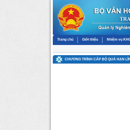
Trang chủ
Giới thiệu
Nhiệm vụ K
CHƯƠNG TRÌNH CẤP BỘ QUÁ HẠN LĨ