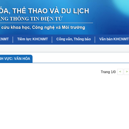
HCNMT
Tiềm lực KHCNMT
Công văn, Thông báo
Văn bản KHCNMT
NH VỰC: VĂN HÓA
Trang 1/0
<
>