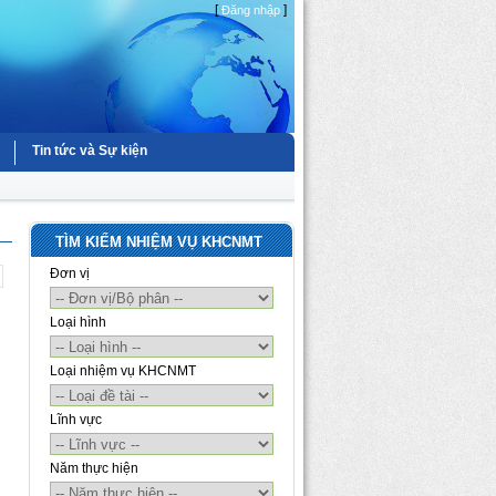
[
]
Đăng nhập
Tin tức và Sự kiện
TÌM KIẾM NHIỆM VỤ KHCNMT
Đơn vị
Loại hình
Loại nhiệm vụ KHCNMT
Lĩnh vực
Năm thực hiện