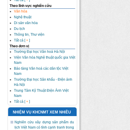
Tất cả [
+
]
Theo lĩnh vực nghiên cứu
Văn hóa
Nghệ thuật
Di sản văn hóa
Du lịch
Thông tin, Thư viện
Tất cả [
+
]
Theo đơn vị
Trường Đại học Văn hoá Hà Nội
Viện Văn hóa Nghệ thuật quốc gia Việt
Nam
Bảo tàng Văn hoá các dân tộc Việt
Nam
Trường Đại học Sân khấu - Điện ảnh
Hà Nội
Trung Tâm Kỹ Thuật Điện Ảnh Việt
Nam
Tất cả [
+
]
NHIỆM VỤ KHCNMT XEM NHIỀU
Nghiên cứu xây dựng sản phẩm du
lịch Việt Nam có tính cạnh tranh trong