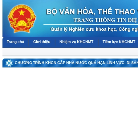
Trang chủ
Giới thiệu
Nhiệm vụ KHCNMT
Tiềm lực KHCNMT
CHƯƠNG TRÌNH KHCN CẤP NHÀ NƯỚC QUÁ HẠN LĨNH VỰC: DI SẢ