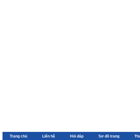
Trang chủ
Liên hệ
Hỏi đáp
Sơ đồ trang
Th