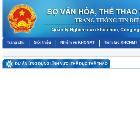
Trang chủ
Giới thiệu
Nhiệm vụ KHCNMT
Tiềm lực KHCNMT
DỰ ÁN ỨNG DỤNG LĨNH VỰC: THỂ DỤC THỂ THAO