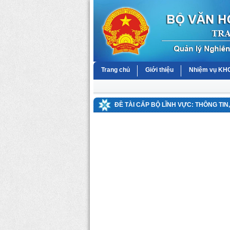
Trang chủ
Giới thiệu
Nhiệm vụ K
ĐỀ TÀI CẤP BỘ LĨNH VỰC: THÔNG TIN,