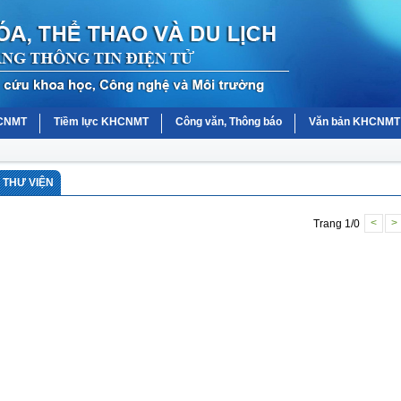
HCNMT
Tiềm lực KHCNMT
Công văn, Thông báo
Văn bản KHCNMT
 THƯ VIỆN
Trang 1/0
<
>