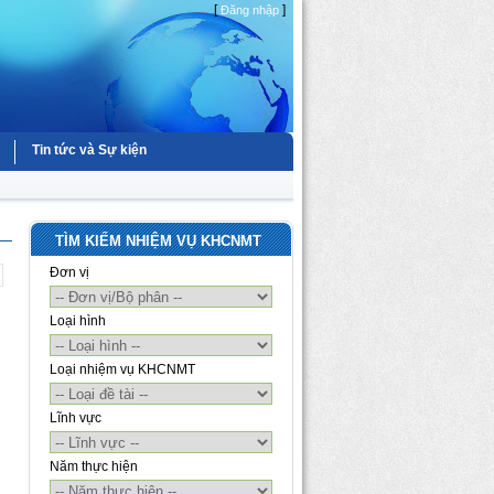
[
]
Đăng nhập
Tin tức và Sự kiện
TÌM KIẾM NHIỆM VỤ KHCNMT
Đơn vị
Loại hình
Loại nhiệm vụ KHCNMT
Lĩnh vực
Năm thực hiện