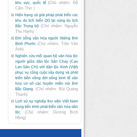
(
Chủ nhiệm:
Đỗ
khu vực, quốc tế
Cẩm Thơ
)
Hiện trạng và giải pháp phát triển các
khu du lịch biển QG tại vùng du lịch
(
Chủ nhiệm:
Nguyễn
Bắc Trung bộ
Thu Hạnh
)
Đời sống văn hóa người Xtiêng tỉnh
(
Chủ nhiệm:
Trần Văn
Bình Phước
Ánh
)
Nghiên cứu mối quan hệ văn hóa tộc
người giữa dân tộc Sán Chay (Cao
Lan-Sán Chí) với dân tộc Kinh (Việt)
phục vụ công cuộc xây dựng và phát
triển bền vững đời sống kinh tế văn
hóa cơ sở các huyện miền núi tỉnh
(
Chủ nhiệm:
Bùi Quang
Bắc Giang.
Thanh
)
Lịch sử sự nghiệp thư viện Việt Nam
trong tiến trình phát triển văn hóa dân
(
Chủ nhiệm:
Dương Bích
tộc.
Hồng
)