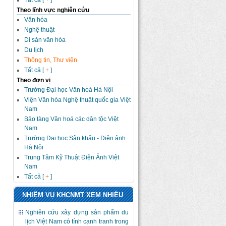
Tất cả [
+
]
Theo lĩnh vực nghiên cứu
Văn hóa
Nghệ thuật
Di sản văn hóa
Du lịch
Thông tin, Thư viện
Tất cả [
+
]
Theo đơn vị
Trường Đại học Văn hoá Hà Nội
Viện Văn hóa Nghệ thuật quốc gia Việt
Nam
Bảo tàng Văn hoá các dân tộc Việt
Nam
Trường Đại học Sân khấu - Điện ảnh
Hà Nội
Trung Tâm Kỹ Thuật Điện Ảnh Việt
Nam
Tất cả [
+
]
NHIỆM VỤ KHCNMT XEM NHIỀU
Nghiên cứu xây dựng sản phẩm du
lịch Việt Nam có tính cạnh tranh trong