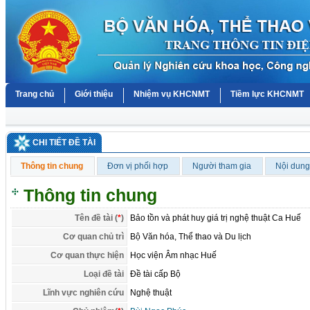
Trang chủ
Giới thiệu
Nhiệm vụ KHCNMT
Tiềm lực KHCNMT
CHI TIẾT ĐỀ TÀI
Thông tin chung
Đơn vị phối hợp
Người tham gia
Nội dung
Thông tin chung
Tên đề tài (
*
)
Bảo tồn và phát huy giá trị nghệ thuật Ca Huế
Cơ quan chủ trì
Bộ Văn hóa, Thể thao và Du lịch
Cơ quan thực hiện
Học viện Âm nhạc Huế
Loại đề tài
Đề tài cấp Bộ
Lĩnh vực nghiên cứu
Nghệ thuật