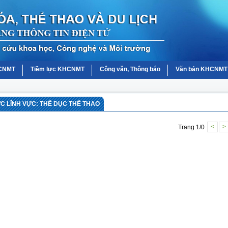
HCNMT
Tiềm lực KHCNMT
Công văn, Thông báo
Văn bản KHCNMT
 LĨNH VỰC: THỂ DỤC THỂ THAO
Trang 1/0
<
>