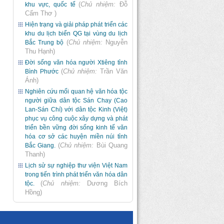
(
Chủ nhiệm:
Đỗ
khu vực, quốc tế
Cẩm Thơ
)
Hiện trạng và giải pháp phát triển các
khu du lịch biển QG tại vùng du lịch
(
Chủ nhiệm:
Nguyễn
Bắc Trung bộ
Thu Hạnh
)
Đời sống văn hóa người Xtiêng tỉnh
(
Chủ nhiệm:
Trần Văn
Bình Phước
Ánh
)
Nghiên cứu mối quan hệ văn hóa tộc
người giữa dân tộc Sán Chay (Cao
Lan-Sán Chí) với dân tộc Kinh (Việt)
phục vụ công cuộc xây dựng và phát
triển bền vững đời sống kinh tế văn
hóa cơ sở các huyện miền núi tỉnh
(
Chủ nhiệm:
Bùi Quang
Bắc Giang.
Thanh
)
Lịch sử sự nghiệp thư viện Việt Nam
trong tiến trình phát triển văn hóa dân
(
Chủ nhiệm:
Dương Bích
tộc.
Hồng
)