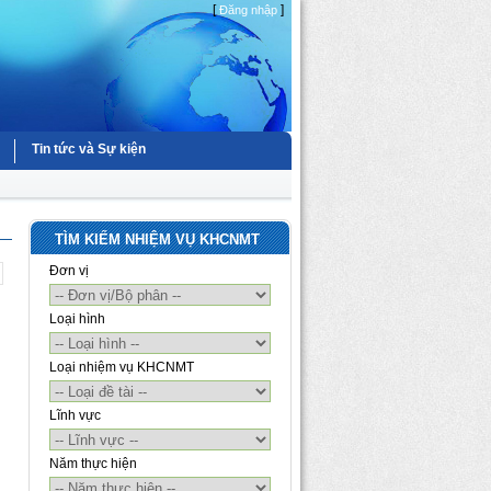
[
]
Đăng nhập
Tin tức và Sự kiện
TÌM KIẾM NHIỆM VỤ KHCNMT
Đơn vị
Loại hình
Loại nhiệm vụ KHCNMT
Lĩnh vực
Năm thực hiện