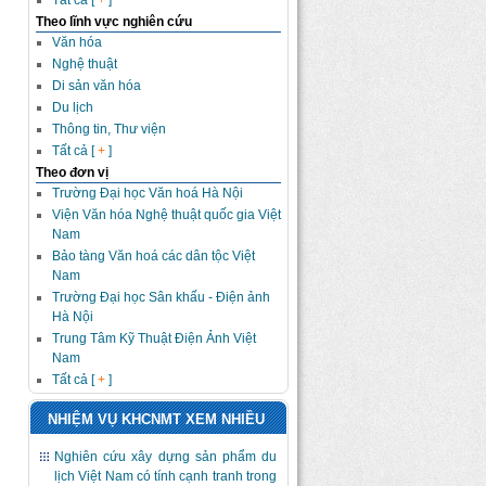
Tất cả [
+
]
Theo lĩnh vực nghiên cứu
Văn hóa
Nghệ thuật
Di sản văn hóa
Du lịch
Thông tin, Thư viện
Tất cả [
+
]
Theo đơn vị
Trường Đại học Văn hoá Hà Nội
Viện Văn hóa Nghệ thuật quốc gia Việt
Nam
Bảo tàng Văn hoá các dân tộc Việt
Nam
Trường Đại học Sân khấu - Điện ảnh
Hà Nội
Trung Tâm Kỹ Thuật Điện Ảnh Việt
Nam
Tất cả [
+
]
NHIỆM VỤ KHCNMT XEM NHIỀU
Nghiên cứu xây dựng sản phẩm du
lịch Việt Nam có tính cạnh tranh trong