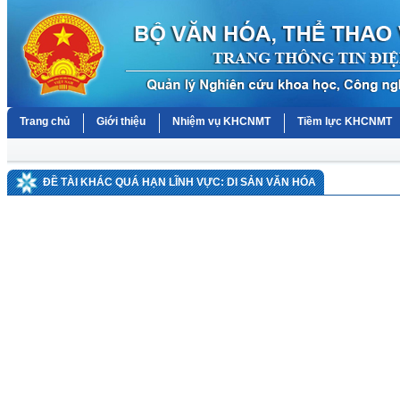
Trang chủ
Giới thiệu
Nhiệm vụ KHCNMT
Tiềm lực KHCNMT
ĐỀ TÀI KHÁC QUÁ HẠN LĨNH VỰC: DI SẢN VĂN HÓA