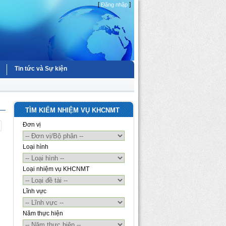
[
]
Đăng nhập
Tin tức và Sự kiện
TÌM KIẾM NHIỆM VỤ KHCNMT
Đơn vị
Loại hình
Loại nhiệm vụ KHCNMT
Lĩnh vực
Năm thực hiện