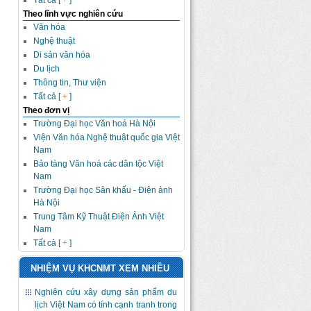
Tất cả [
+
]
Theo lĩnh vực nghiên cứu
Văn hóa
Nghệ thuật
Di sản văn hóa
Du lịch
Thông tin, Thư viện
Tất cả [
+
]
Theo đơn vị
Trường Đại học Văn hoá Hà Nội
Viện Văn hóa Nghệ thuật quốc gia Việt
Nam
Bảo tàng Văn hoá các dân tộc Việt
Nam
Trường Đại học Sân khấu - Điện ảnh
Hà Nội
Trung Tâm Kỹ Thuật Điện Ảnh Việt
Nam
Tất cả [
+
]
NHIỆM VỤ KHCNMT XEM NHIỀU
Nghiên cứu xây dựng sản phẩm du
lịch Việt Nam có tính cạnh tranh trong