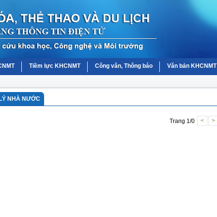
HCNMT
Tiềm lực KHCNMT
Công văn, Thông báo
Văn bản KHCNMT
 LÝ NHÀ NƯỚC
Trang 1/0
<
>