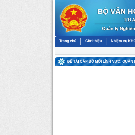
Trang chủ
Giới thiệu
Nhiệm vụ K
ĐỀ TÀI CẤP BỘ MỚI LĨNH VỰC: QUẢN