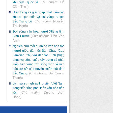
(
Chủ nhiệm:
Đỗ
khu vực, quốc tế
Cẩm Thơ
)
Hiện trạng và giải pháp phát triển các
khu du lịch biển QG tại vùng du lịch
(
Chủ nhiệm:
Nguyễn
Bắc Trung bộ
Thu Hạnh
)
Đời sống văn hóa người Xtiêng tỉnh
(
Chủ nhiệm:
Trần Văn
Bình Phước
Ánh
)
Nghiên cứu mối quan hệ văn hóa tộc
người giữa dân tộc Sán Chay (Cao
Lan-Sán Chí) với dân tộc Kinh (Việt)
phục vụ công cuộc xây dựng và phát
triển bền vững đời sống kinh tế văn
hóa cơ sở các huyện miền núi tỉnh
(
Chủ nhiệm:
Bùi Quang
Bắc Giang.
Thanh
)
Lịch sử sự nghiệp thư viện Việt Nam
trong tiến trình phát triển văn hóa dân
(
Chủ nhiệm:
Dương Bích
tộc.
Hồng
)