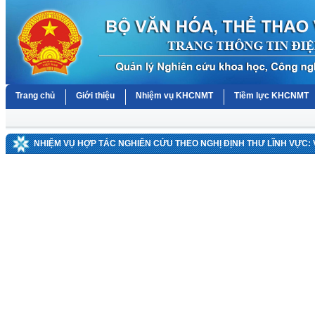
Trang chủ
Giới thiệu
Nhiệm vụ KHCNMT
Tiềm lực KHCNMT
NHIỆM VỤ HỢP TÁC NGHIÊN CỨU THEO NGHỊ ĐỊNH THƯ LĨNH VỰC: