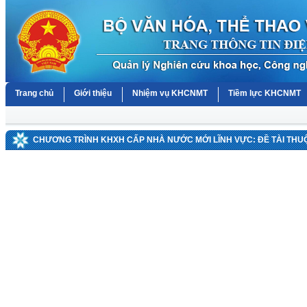
Trang chủ
Giới thiệu
Nhiệm vụ KHCNMT
Tiềm lực KHCNMT
CHƯƠNG TRÌNH KHXH CẤP NHÀ NƯỚC MỚI LĨNH VỰC: ĐỀ TÀI TH