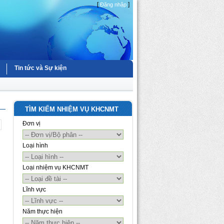
[
]
Đăng nhập
Tin tức và Sự kiện
TÌM KIẾM NHIỆM VỤ KHCNMT
Đơn vị
Loại hình
Loại nhiệm vụ KHCNMT
Lĩnh vực
Năm thực hiện