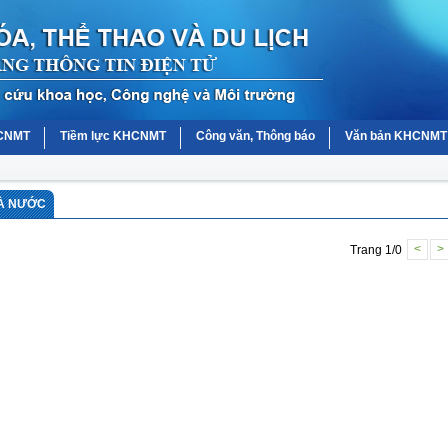
HCNMT
Tiềm lực KHCNMT
Công văn, Thông báo
Văn bản KHCNMT
HÀ NƯỚC
Trang 1/0
<
>