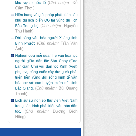
(
Chủ nhiệm:
Đỗ
khu vực, quốc tế
Cẩm Thơ
)
Hiện trạng và giải pháp phát triển các
khu du lịch biển QG tại vùng du lịch
(
Chủ nhiệm:
Nguyễn
Bắc Trung bộ
Thu Hạnh
)
Đời sống văn hóa người Xtiêng tỉnh
(
Chủ nhiệm:
Trần Văn
Bình Phước
Ánh
)
Nghiên cứu mối quan hệ văn hóa tộc
người giữa dân tộc Sán Chay (Cao
Lan-Sán Chí) với dân tộc Kinh (Việt)
phục vụ công cuộc xây dựng và phát
triển bền vững đời sống kinh tế văn
hóa cơ sở các huyện miền núi tỉnh
(
Chủ nhiệm:
Bùi Quang
Bắc Giang.
Thanh
)
Lịch sử sự nghiệp thư viện Việt Nam
trong tiến trình phát triển văn hóa dân
(
Chủ nhiệm:
Dương Bích
tộc.
Hồng
)