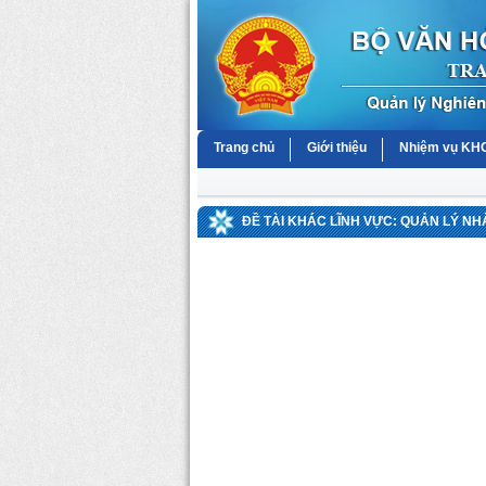
Trang chủ
Giới thiệu
Nhiệm vụ K
ĐỀ TÀI KHÁC LĨNH VỰC: QUẢN LÝ N