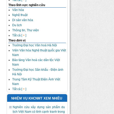
Tất cả [
+
]
Theo lĩnh vực nghiên cứu
Văn hóa
Nghệ thuật
Di sản văn hóa
Du lịch
Thông tin, Thư viện
Tất cả [
+
]
Theo đơn vị
Trường Đại học Văn hoá Hà Nội
Viện Văn hóa Nghệ thuật quốc gia Việt
Nam
Bảo tàng Văn hoá các dân tộc Việt
Nam
Trường Đại học Sân khấu - Điện ảnh
Hà Nội
Trung Tâm Kỹ Thuật Điện Ảnh Việt
Nam
Tất cả [
+
]
NHIỆM VỤ KHCNMT XEM NHIỀU
Nghiên cứu xây dựng sản phẩm du
lịch Việt Nam có tính cạnh tranh trong