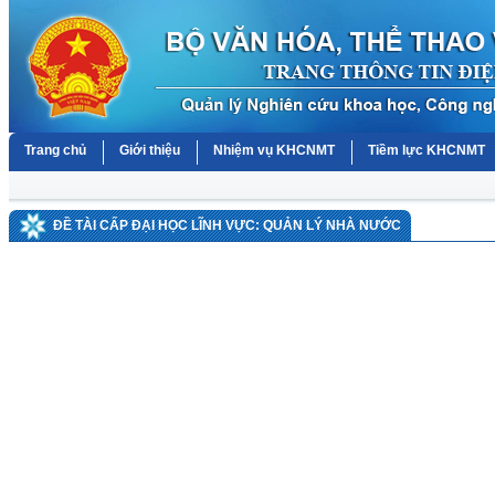
Trang chủ
Giới thiệu
Nhiệm vụ KHCNMT
Tiềm lực KHCNMT
ĐỀ TÀI CẤP ĐẠI HỌC LĨNH VỰC: QUẢN LÝ NHÀ NƯỚC