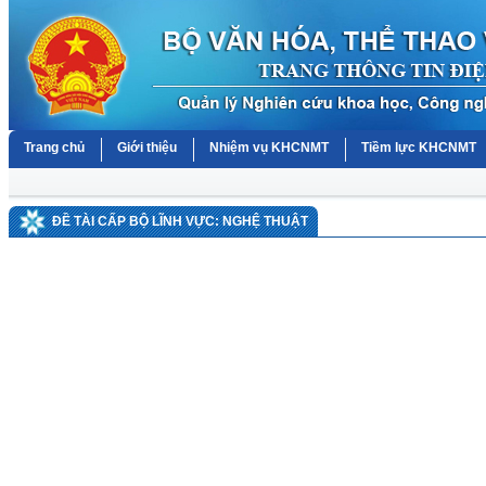
Trang chủ
Giới thiệu
Nhiệm vụ KHCNMT
Tiềm lực KHCNMT
ĐỀ TÀI CẤP BỘ LĨNH VỰC: NGHỆ THUẬT