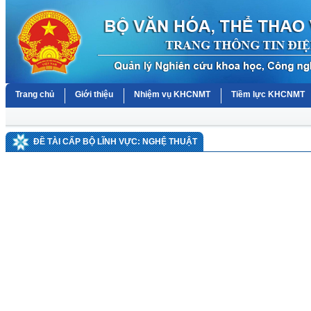
Trang chủ
Giới thiệu
Nhiệm vụ KHCNMT
Tiềm lực KHCNMT
ĐỀ TÀI CẤP BỘ LĨNH VỰC: NGHỆ THUẬT