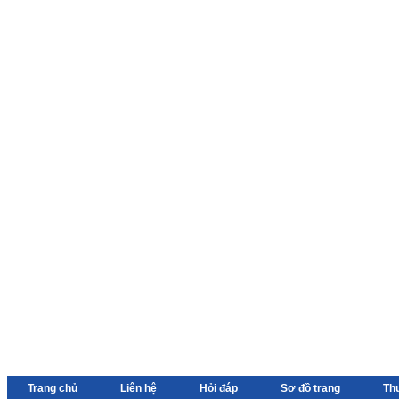
Trang chủ
Liên hệ
Hỏi đáp
Sơ đồ trang
Th